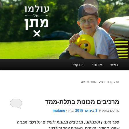
תפריט
ראשי
אודותיי
צרו קשר
לדלג
לדלג
ראשי
לתוכן
לתוכן
ארכיון חודשי:
ינואר 2015
המשני
מרכיבים מכונות בתלת-ממד
פורסם בתאריך
3 בינואר 2015
על ידי
matang
ספר מעניין וטכנולוגי, מרכיבים מכונות ולומדים על רכבי הבניה
שהם: דחפור, מעמיס, משאית עפר ובולדוזר.