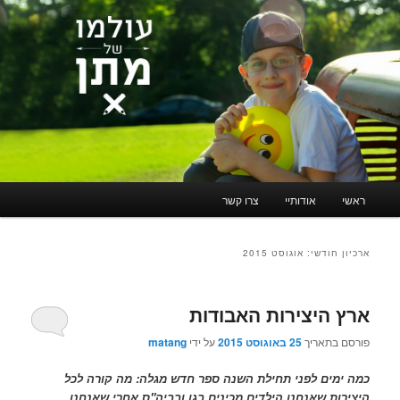
תפריט
ראשי
אודותיי
צרו קשר
לדלג
לדלג
ראשי
לתוכן
לתוכן
ארכיון חודשי:
אוגוסט 2015
המשני
ארץ היצירות האבודות
פורסם בתאריך
25 באוגוסט 2015
על ידי
matang
כמה ימים לפני תחילת השנה ספר חדש מגלה: מה קורה לכל
היצירות שאנחנו הילדים מכינים בגן ובביה"ס אחרי שאנחנו