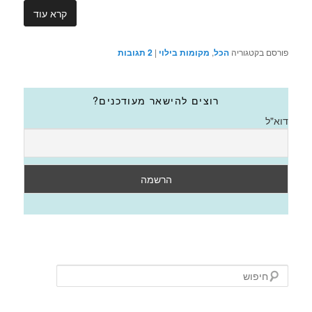
קרא עוד
פורסם בקטגוריה
הכל
,
מקומות בילוי
|
2
תגובות
רוצים להישאר מעודכנים?
דוא"ל
ח
י
פ
ו