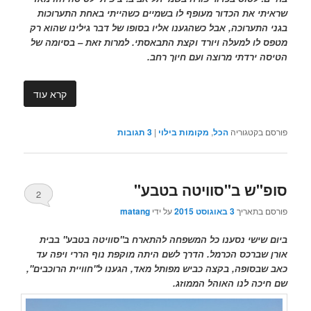
שראיתי את הכדור מעופף לו בשמיים כשהייתי באחת התערוכות
בגני התערוכה, אבל כשהגענו אליו בסופו של דבר גילינו שהוא רק
מטפס לו למעלה ויורד וקצת התבאסתי. למרות זאת – בסיומה של
הטיסה ירדתי מרוצה ועם חיוך רחב.
קרא עוד
פורסם בקטגוריה
הכל
,
מקומות בילוי
|
3
תגובות
סופ"ש ב"סוויטה בטבע"
2
פורסם בתאריך
3 באוגוסט 2015
על ידי
matang
ביום שישי נסענו כל המשפחה להתארח ב"סוויטה בטבע" בבית
אורן שברכס הכרמל. הדרך לשם היתה מוקפת נוף הררי ויפה עד
כאב שבסופה, בקצה כביש מפותל מאד, הגענו ל"חוויית הרוכבים",
שם חיכה לנו האוהל הממוזג.