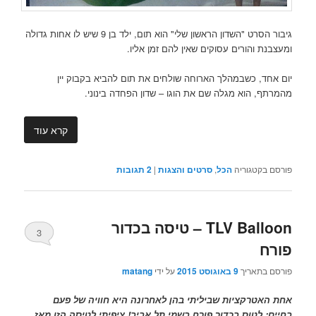
גיבור הסרט "השדון הראשון שלי" הוא תום, ילד בן 9 שיש לו אחות גדולה
ומעצבנת והורים עסוקים שאין להם זמן אליו.
יום אחד, כשבמהלך הארוחה שולחים את תום להביא בקבוק יין
מהמרתף, הוא מגלה שם את הוגו – שדון הפחדה בינוני.
קרא עוד
פורסם בקטגוריה
הכל
,
סרטים והצגות
|
2
תגובות
TLV Balloon – טיסה בכדור
3
פורח
פורסם בתאריך
9 באוגוסט 2015
על ידי
matang
אחת האטרקציות שביליתי בהן לאחרונה היא חוויה של פעם
בחיים: לטוס בכדור פורח בשמי תל אביב! ציפיתי לטיסה הזו מאז