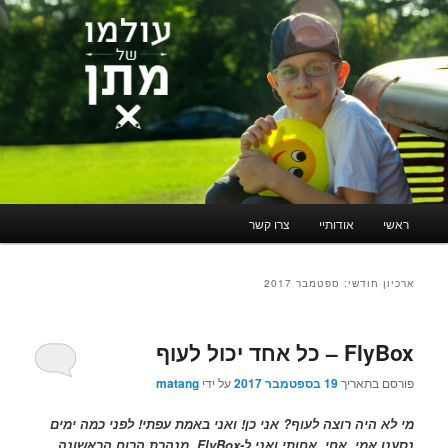
תפריט
ראשי
אודותיי
צרו קשר
לדלג
לדלג
ראשי
לתוכן
לתוכן
ארכיון חודשי:
ספטמבר 2017
המשני
FlyBox – כל אחד יכול לעוף
פורסם בתאריך
19 בספטמבר 2017
על ידי
matang
מי לא היה רוצה לעוף? אני כן! ואני באמת עפתי! לפני כמה ימים
נסענו אמי, אחי, אחותי ואני ל-
FlyBox
, מנהרת הרוח הראשונה