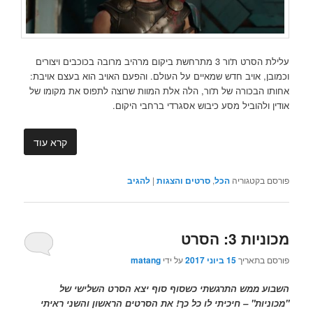
עלילת הסרט ת'ור 3 מתרחשת ביקום מרהיב מרובה בכוכבים ויצורים
וכמובן, אויב חדש שמאיים על העולם. והפעם האויב הוא בעצם אויבת:
אחותו הבכורה של ת'ור, הלה אלת המוות שרוצה לתפוס את מקומו של
אודין ולהוביל מסע כיבוש אסגרדי ברחבי היקום.
קרא עוד
פורסם בקטגוריה
הכל
,
סרטים והצגות
|
להגיב
מכוניות 3: הסרט
פורסם בתאריך
15 ביוני 2017
על ידי
matang
השבוע ממש התרגשתי כשסוף סוף יצא הסרט השלישי של
"מכוניות" – חיכיתי לו כל כך! את הסרטים הראשון והשני ראיתי