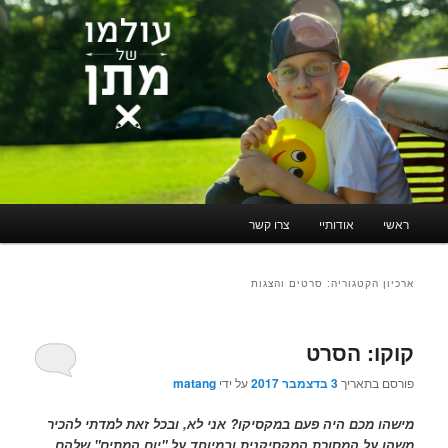
תפריט
ראשי
אודותיי
צרו קשר
לדלג
לדלג
ראשי
לתוכן
לתוכן
ארכיון הקטגוריה:
סרטים והצגות
המשני
קוקו: הסרט
פורסם בתאריך
3 בדצמבר 2017
על ידי
matang
מישהו מכם היה פעם במקסיקו? אני לא, ובכל זאת למדתי להכיר
משהו על המסורת המקסיקנית ובמיוחד על "יום המתים" שלהם